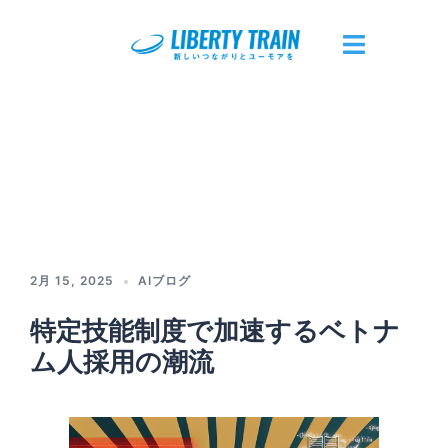
コ
ン
テ
ト
ン
グ
ツ
ル
へ
メ
ス
ニ
キ
ュ
ッ
ー
プ
2月 15, 2025
AIブログ
特定技能制度で加速するベトナ
ム人採用の潮流