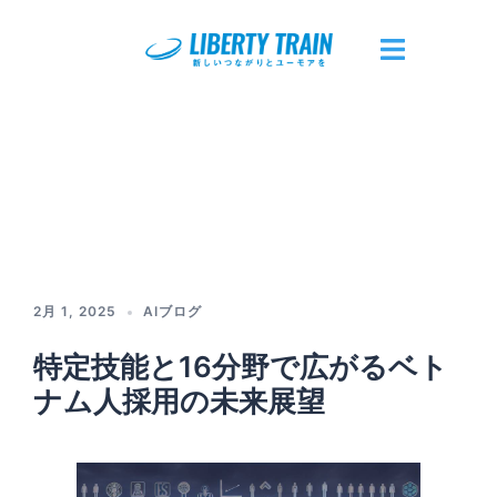
コ
ン
テ
ト
ン
グ
ツ
ル
へ
メ
ス
ニ
キ
ュ
ッ
ー
プ
2月 1, 2025
AIブログ
特定技能と16分野で広がるベト
ナム人採用の未来展望