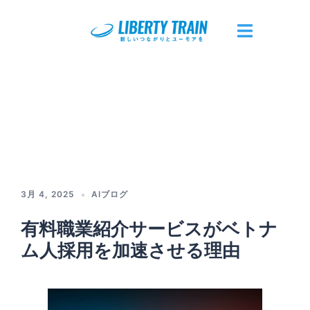
コ
ン
テ
ト
ン
グ
ツ
ル
へ
メ
ス
ニ
キ
ュ
ッ
ー
プ
3月 4, 2025
AIブログ
有料職業紹介サービスがベトナ
ム人採用を加速させる理由