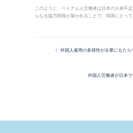
このように、ベトナム人労働者は日本の人材不足
らなる協力関係が築かれることで、両国にとって
投
稿
外国人雇用の多様性が企業にもたら
ナ
ビ
ゲ
外国人労働者が日本で
ー
シ
ョ
ン