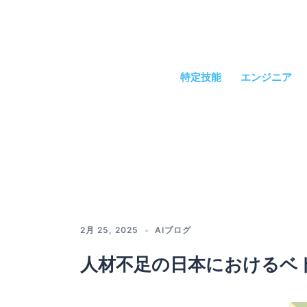
コ
ン
テ
ン
ツ
特定技能
エンジニア
へ
ス
キ
ッ
プ
2月 25, 2025
AIブログ
人材不足の日本におけるベ