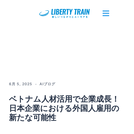
コ
ン
テ
ト
ン
グ
ツ
ル
へ
メ
ス
ニ
キ
ュ
ッ
ー
プ
6月 5, 2025
AIブログ
ベトナム人材活用で企業成長！
日本企業における外国人雇用の
新たな可能性