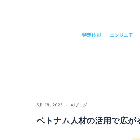
コ
ン
テ
ン
ツ
特定技能
エンジニア
へ
ス
キ
ッ
プ
5月 18, 2025
AIブログ
ベトナム人材の活用で広が