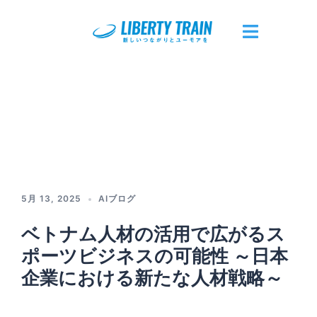
コ
ン
テ
ト
ン
グ
ツ
ル
へ
メ
ス
ニ
キ
ュ
ッ
ー
プ
5月 13, 2025
AIブログ
ベトナム人材の活用で広がるス
ポーツビジネスの可能性 ～日本
企業における新たな人材戦略～