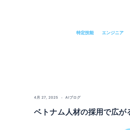
コ
ン
テ
ン
ツ
特定技能
エンジニア
へ
ス
キ
ッ
プ
4月 27, 2025
AIブログ
ベトナム人材の採用で広が