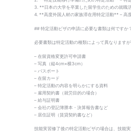
3. **日本の大学を卒業した留学生のための就職
4. **高度外国人材の家族滞在用特定活動** –
## 特定活動ビザの申請に必要な書類は何ですか
必要書類は特定活動の種類によって異なりますが
– 在留資格変更許可申請書
– 写真（縦4cm×横3cm）
– パスポート
– 在留カード
– 特定活動の内容を明らかにする資料
– 雇用契約書（就労目的の場合）
– 給与証明書
– 会社の登記簿謄本・決算報告書など
– 居住証明（賃貸契約書など）
技能実習修了後の特定活動ビザの場合は、技能実