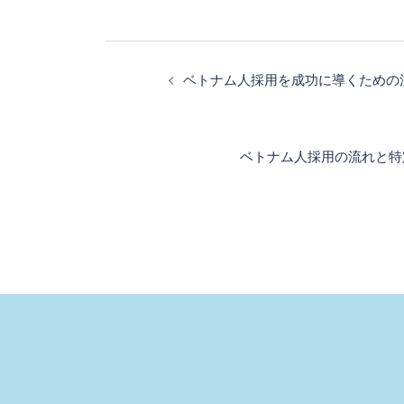
投
稿
ベトナム人採用を成功に導くための
ナ
ビ
ゲ
ベトナム人採用の流れと特
ー
シ
ョ
ン