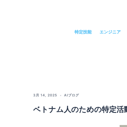
コ
ン
テ
ン
ツ
特定技能
エンジニア
へ
ス
キ
ッ
プ
3月 14, 2025
AIブログ
ベトナム人のための特定活