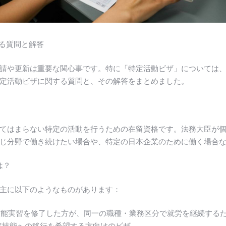
ある質問と解答
請や更新は重要な関心事です。特に「特定活動ビザ」については
定活動ビザに関する質問と、その解答をまとめました。
てはまらない特定の活動を行うための在留資格です。法務大臣が
じ分野で働き続けたい場合や、特定の日本企業のために働く場合
は？
主に以下のようなものがあります：
 – 技能実習を修了した方が、同一の職種・業務区分で就労を継続する
 特定技能への移行を希望する方向けのビザ