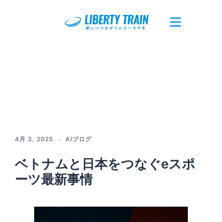
コ
ン
テ
ト
ン
グ
ツ
ル
へ
メ
ス
ニ
キ
ュ
ッ
ー
プ
4月 3, 2025
AIブログ
ベトナムと日本をつなぐeスポ
ーツ最新事情