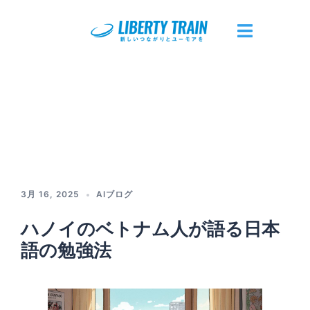
コ
ン
テ
ト
ン
グ
ツ
ル
へ
メ
ス
ニ
キ
ュ
ッ
ー
プ
3月 16, 2025
AIブログ
ハノイのベトナム人が語る日本
語の勉強法