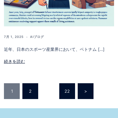
7月 1, 2025
AIブログ
近年、日本のスポーツ産業界において、ベトナム […]
続きを読む
投
1
2
…
22
>
稿
の
ペ
ー