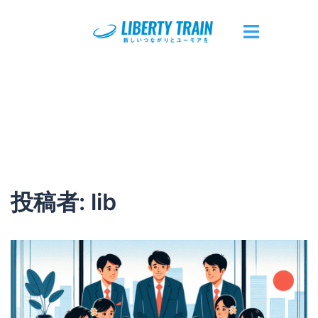
コ
ン
テ
ト
ン
グ
ツ
ル
へ
メ
ス
ニ
キ
ュ
ッ
ー
プ
投稿者:
lib