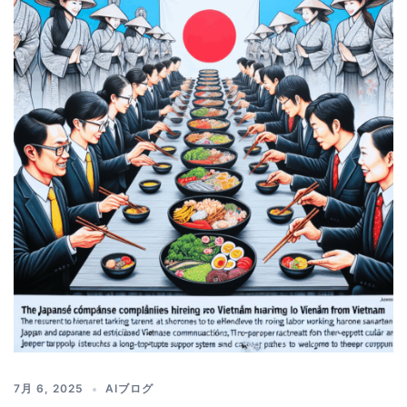
7月 6, 2025
AIブログ