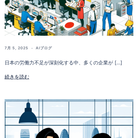
7月 5, 2025
AIブログ
日本の労働力不足が深刻化する中、多くの企業が […]
続きを読む