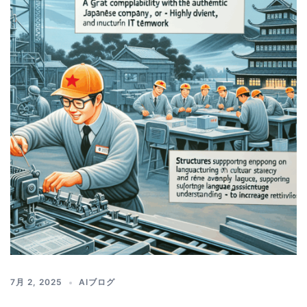
7月 2, 2025
AIブログ