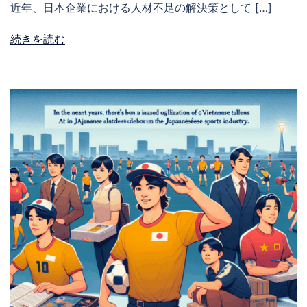
近年、日本企業における人材不足の解決策として […]
続きを読む