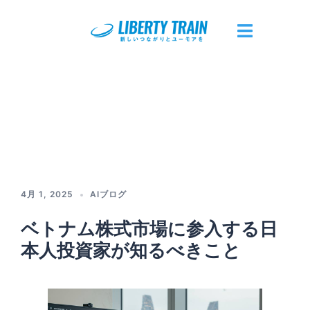
コ
ン
テ
ト
ン
グ
ツ
ル
へ
メ
ス
ニ
キ
ュ
ッ
ー
プ
4月 1, 2025
AIブログ
ベトナム株式市場に参入する日
本人投資家が知るべきこと