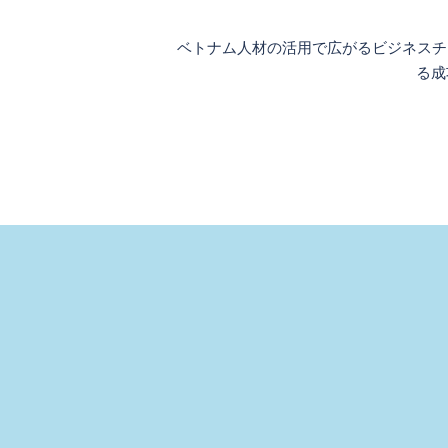
ゲ
ー
ベトナム人材の活用で広がるビジネスチ
シ
る成
ョ
ン