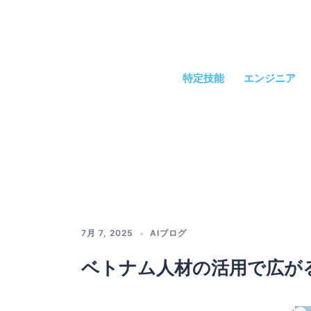
コ
ン
テ
ン
ツ
特定技能
エンジニア
へ
ス
キ
ッ
プ
7月 7, 2025
AIブログ
ベトナム人材の活用で広が