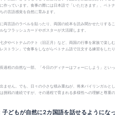
っています。食事の際には日本語で「いただきます」、ベトナム語で「C
ちの言語感覚を自然に育みます。
に両言語のラベルを貼ったり、両国の絵本を読み聞かせたりする
ルなフラッシュカードやポスターが大活躍します。
七夕やベトナムのテト（旧正月）など、両国の行事を家族で楽し
レストラン」で食事をしながらベトナム語で注文する練習をした
長過程の自然な一部。「今日のディナーはフォーにしよう」とい
出ません。でも、日々の小さな積み重ねが、将来バイリンガルと
は挑戦の連続ですが、その過程で育まれる多様性への理解と尊重
常：子どもが自然に2カ国語を話せるようにな