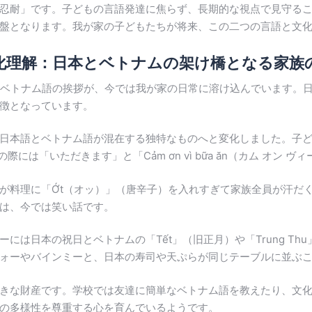
忍耐」です。子どもの言語発達に焦らず、長期的な視点で見守る
盤となります。我が家の子どもたちが将来、この二つの言語と文
る異文化理解：日本とベトナムの架け橋となる家族
響きのベトナム語の挨拶が、今では我が家の日常に溶け込んでいます
徴となっています。
本語とベトナム語が混在する独特なものへと変化しました。子どもた
際には「いただきます」と「Cảm ơn vì bữa ăn（カム オン 
が料理に「Ớt（オッ）」（唐辛子）を入れすぎて家族全員が汗だく
は、今では笑い話です。
には日本の祝日とベトナムの「Tết」（旧正月）や「Trung T
ォーやバインミーと、日本の寿司や天ぷらが同じテーブルに並ぶ
きな財産です。学校では友達に簡単なベトナム語を教えたり、文
の多様性を尊重する心を育んでいるようです。