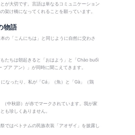
ことが大切です。言語は単なるコミュニケーション
化の架け橋になってくれることを願っています。
の物語
。日本の「こんにちは」と同じように自然に交わさ
ちは朝起きると「おはよう」と「Chào buổi
ヴィー ブア アン）」が同時に聞こえてきます。
になったり、私が「Cá」（魚）と「Gà」（鶏
hu」（中秋節）が赤でマークされています。我が家
ことも珍しくありません。
化祭ではベトナムの民族衣装「アオザイ」を披露し