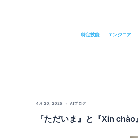
コ
ン
テ
ン
ツ
特定技能
エンジニア
へ
ス
キ
ッ
プ
4月 20, 2025
AIブログ
『ただいま』と『Xin ch