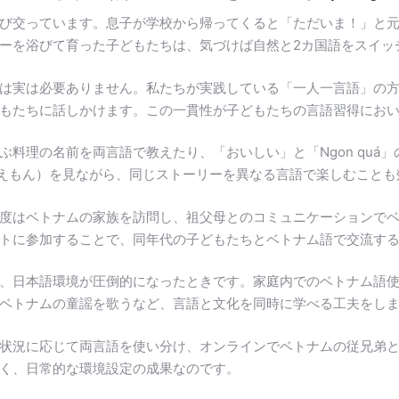
交っています。息子が学校から帰ってくると「ただいま！」と元気に叫び
ーを浴びて育った子どもたちは、気づけば自然と2カ国語をスイッ
は実は必要ありません。私たちが実践している「一人一言語」の
もたちに話しかけます。この一貫性が子どもたちの言語習得にお
料理の名前を両言語で教えたり、「おいしい」と「Ngon quá
（ドラえもん）を見ながら、同じストーリーを異なる言語で楽しむこと
度はベトナムの家族を訪問し、祖父母とのコミュニケーションで
トに参加することで、同年代の子どもたちとベトナム語で交流す
、日本語環境が圧倒的になったときです。家庭内でのベトナム語
ベトナムの童謡を歌うなど、言語と文化を同時に学べる工夫をし
状況に応じて両言語を使い分け、オンラインでベトナムの従兄弟
く、日常的な環境設定の成果なのです。