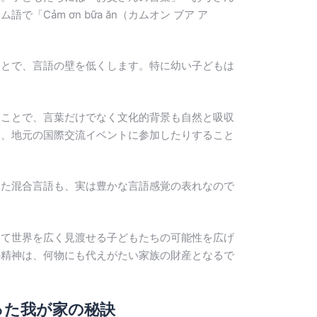
ảm ơn bữa ăn（カムオン ブア ア
ことで、言語の壁を低くします。特に幼い子どもは
むことで、言葉だけでなく文化的背景も自然と吸収
り、地元の国際交流イベントに参加したりすること
った混合言語も、実は豊かな言語感覚の表れなので
して世界を広く見渡せる子どもたちの可能性を広げ
の精神は、何物にも代えがたい家族の財産となるで
った我が家の秘訣