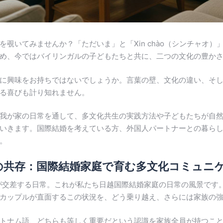
覗いてみませんか？「ただいま」と「Xin chào（シンチャオ
め、今ではバイリンガルの子どもたちと共に、二つの文化の豊か
に興味をお持ちではないでしょうか。言葉の壁、文化の違い、そ
る喜びも計り知れません。
我が家の日常を通して、多文化共生の実践方法や子どもたちが自
いきます。国際結婚を考えている方、外国人パートナーとの暮ら
。
hào」の共存：国際結婚家庭で育む多文化コミュ
オ）」が交差する日常。これが私たち日越国際結婚家庭の日常の風景で
カップルが直面するこの状況を、どう乗り越え、さらには家族の
トナム語、どちらも等しく重要だという認識を家族全員が持つこ