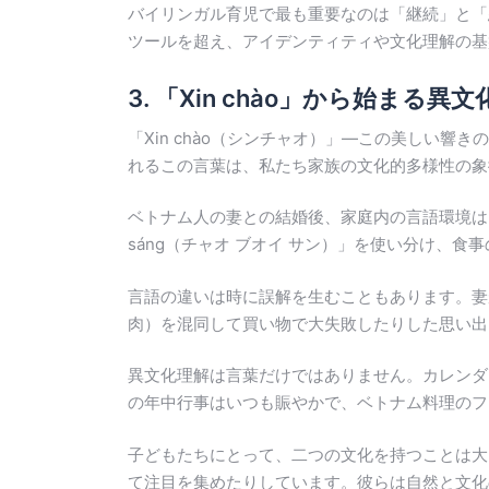
バイリンガル育児で最も重要なのは「継続」と「
ツールを超え、アイデンティティや文化理解の基
3. 「Xin chào」から始ま
「Xin chào（シンチャオ）」―この美しい
れるこの言葉は、私たち家族の文化的多様性の象
ベトナム人の妻との結婚後、家庭内の言語環境は日
sáng（チャオ ブオイ サン）」を使い分け、食事の
言語の違いは時に誤解を生むこともあります。妻
肉）を混同して買い物で大失敗したりした思い出
異文化理解は言葉だけではありません。カレンダー
の年中行事はいつも賑やかで、ベトナム料理のフ
子どもたちにとって、二つの文化を持つことは大
て注目を集めたりしています。彼らは自然と文化